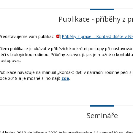
Publikace - příběhy z p
Představujeme vám publikaci
Příběhy z praxe – Kontakt dítěte v N
Cílem publikace je ukázat v příbězích konkrétní postupy při nastavován
péči s biologickou rodinou. Příběhy zachycují, jak je možné o kontakt
postupovat.
Publikace navazuje na manuál „Kontakt dětí v náhradní rodinné péči s b
roce 2018 a je možné si ho najít
zde
.
Semináře
Od ledna 2019 do března 2020 bylo zrealizováno 14 seminářů ve vše