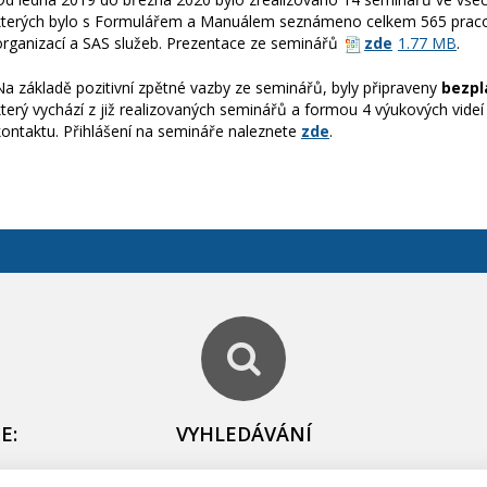
kterých bylo s Formulářem a Manuálem seznámeno celkem 565 praco
organizací a SAS služeb. Prezentace ze seminářů
zde
1.77 MB
.
Na základě pozitivní zpětné vazby ze seminářů, byly připraveny
bezpl
který vychází z již realizovaných seminářů a formou 4 výukových vid
kontaktu. Přihlášení na semináře naleznete
zde
.
E:
VYHLEDÁVÁNÍ
igi
Hledáte něco konkrétního? Zkuste to