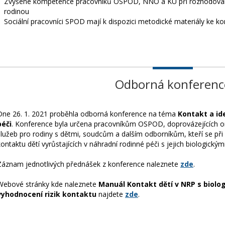
Zvýšené kompetence pracovníků OSPOD, NNO a KÚ při rozhodování 
rodinou
Sociální pracovníci SPOD mají k dispozici metodické materiály ke ko
Odborná konferenc
Dne 26. 1. 2021 proběhla odborná konference na téma
Kontakt a id
péči
. Konference byla určena pracovníkům OSPOD, doprovázejících org
služeb pro rodiny s dětmi, soudcům a dalším odborníkům, kteří se při
kontaktu dětí vyrůstajících v náhradní rodinné péči s jejich biologickými
Záznam jednotlivých přednášek z konference naleznete
zde
.
Webové stránky kde naleznete
Manuál Kontakt dětí v NRP s biolo
vyhodnocení rizik kontaktu
najdete
zde
.