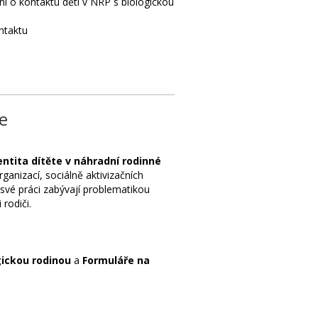
o kontaktu dětí v NRP s biologickou
ntaktu
e
entita dítěte v náhradní rodinné
anizací, sociálně aktivizačních
 své práci zabývají problematikou
 rodiči.
gickou rodinou
a
Formuláře na