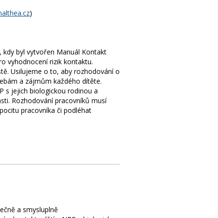
althea.cz
)
i, kdy byl vytvořen Manuál Kontakt
ro vyhodnocení rizik kontaktu.
ště. Usilujeme o to, aby rozhodování o
otřebám a zájmům každého dítěte.
 s jejich biologickou rodinou a
lasti. Rozhodování pracovníků musí
pocitu pracovníka či podléhat
pečně a smysluplně