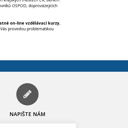
vníků OSPOD, doprovázejících
atné on-line vzdělávací kurzy
,
eí Vás provedou problematikou
NAPIŠTE NÁM
U Prašné brány 1079/3