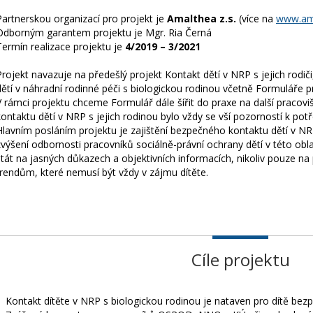
Partnerskou organizací pro projekt je
Amalthea z.s.
(více na
www.am
Odborným garantem projektu je Mgr. Ria Černá
Termín realizace projektu je
4/2019 – 3/2021
Projekt navazuje na předešlý projekt Kontakt dětí v NRP s jejich rodič
dětí v náhradní rodinné péči s biologickou rodinou včetně Formuláře p
V rámci projektu chceme Formulář dále šířit do praxe na další pracovi
kontaktu dětí v NRP s jejich rodinou bylo vždy se vší pozorností k p
Hlavním posláním projektu je zajištění bezpečného kontaktu dětí v NRP
zvýšení odbornosti pracovníků sociálně-právní ochrany dětí v této ob
stát na jasných důkazech a objektivních informacích, nikoliv pouze na 
trendům, které nemusí být vždy v zájmu dítěte.
Cíle projektu
Kontakt dítěte v NRP s biologickou rodinou je nataven pro dítě bez