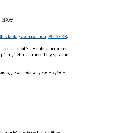
raxe
RP s biologickou rodinou
996.67 KB
.
í kontaktu dítěte v náhradní rodinné
u přemýšlet a jak metodicky správně
iologickou rodinou“, který vyšel v
ch krajských městech ČR, během