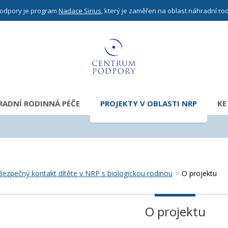
odpory je program
Nadace Sirius
, který je zaměřen na oblast náhradní ro
ADNÍ RODINNÁ PÉČE
PROJEKTY V OBLASTI NRP
KE
Bezpečný kontakt dítěte v NRP s biologickou rodinou
>
O projektu
O projektu