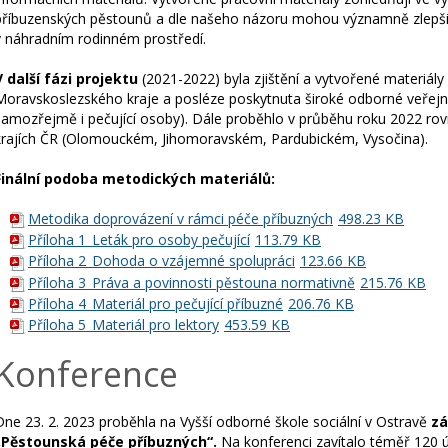
příbuzenských pěstounů a dle našeho názoru mohou významně zlepšit s
v náhradním rodinném prostředí.
V další fázi projektu
(2021-2022) byla zjištění a vytvořené materiály
Moravskoslezského kraje a posléze poskytnuta široké odborné veřejn
samozřejmě i pečující osoby). Dále proběhlo v průběhu roku 2022 rovn
krajích ČR (Olomouckém, Jihomoravském, Pardubickém, Vysočina).
Finální podoba metodických materiálů:
Metodika doprovázení v rámci péče příbuzných
498.23 KB
Příloha 1_Leták pro osoby pečující
113.79 KB
Příloha 2_Dohoda o vzájemné spolupráci
123.66 KB
Příloha 3_Práva a povinnosti pěstouna normativně
215.76 KB
Příloha 4_Materiál pro pečující příbuzné
206.76 KB
Příloha 5_Materiál pro lektory
453.59 KB
Konference
Dne 23. 2. 2023 proběhla na Vyšší odborné škole sociální v Ostravě
zá
„Pěstounská péče příbuzných“
.
Na konferenci zavítalo téměř 120 ú