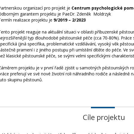
Partnerskou organizací pro projekt je
Centrum psychologické pomoc
Odborným garantem projektu je PaeDr. Zdeněk Moldrzyk
Termín realizace projektu je
9/2019 – 2/2023
Tento projekt reaguje na aktuální situaci v oblasti příbuzenské pěsto
nejrozšířenější typ dlouhodobé pěstounské péče (cca 70-80%). Práce 
specifická (jiná specifika, problematické vzdělávání, vysoký věk pěstou
částečně pramení i z jiného postupu při umístění dítěte do péče. Ve sv
než klasické pěstounské péče, se svými velmi specifickými charakterist
Záměrem projektu je v první řadě zjistit u samotných pěstounských r
práce preferují ve své nové životní roli náhradního rodiče a následně
tuto skupinu pěstounů.
Cíle projektu