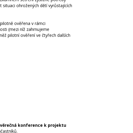
ituaci ohrožených dětí vyrůstajících
 pilotně ověřena v rámci
osti (mezi níž zahrnujeme
ěž pilotní ověření ve čtyřech dalších
věrečná konference k projektu
častníků.