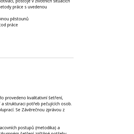
tivaci, postoje v životních situacích
metody práce s uvedenou
pinou pěstounů
tod práce
o provedeno kvalitativní šetření,
í a strukturaci potřeb pečujících osob.
oluprací. Se Závěrečnou zprávou z
racovních postupů (metodika) a
výzkumném šetření zjištěné potřeby