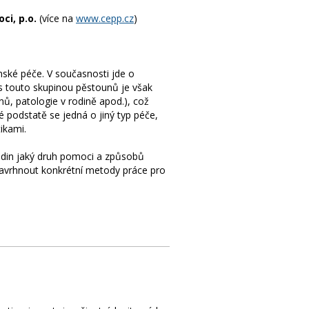
i, p.o.
(více na
www.cepp.cz
)
unské péče. V současnosti jde o
s touto skupinou pěstounů je však
nů, patologie v rodině apod.), což
é podstatě se jedná o jiný typ péče,
ikami.
odin jaký druh pomoci a způsobů
 navrhnout konkrétní metody práce pro