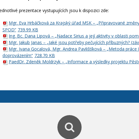
Jednotlivé prezentace vystupujících jsou k dispozici zde:
Mgr. Eva Hrbáčková za Krajský úřad MSK – „Připravované změny 
SPOD“
739.99 KB
Ing. Bc. Dana Lipová – „Nadace Sirius a její aktivity v oblasti 
Mgr. Jakub Janas – „Jaké jsou potřeby pečujících příbuzných? (z
Mgr. Ivana Gocalová, Mgr. Andrea Pavlištíková – „Metoda práce
doprovázením“
728.70 KB
PaedDr. Zdeněk Moldrzyk – „Informace a výsledky projektu Pěst