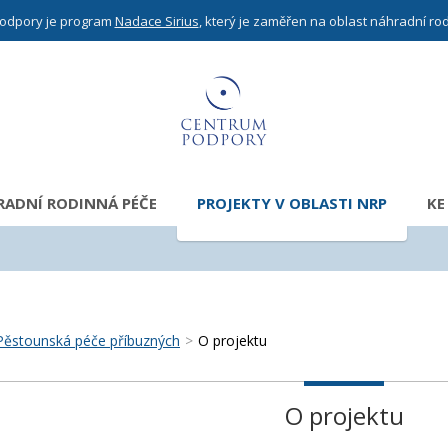
odpory je program
Nadace Sirius
, který je zaměřen na oblast náhradní ro
ADNÍ RODINNÁ PÉČE
PROJEKTY V OBLASTI NRP
KE
Pěstounská péče příbuzných
>
O projektu
O projektu