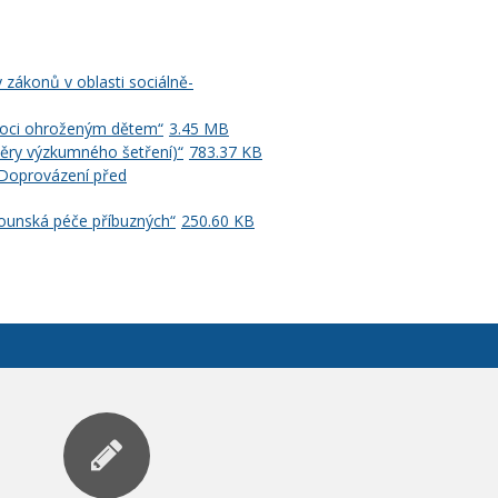
zákonů v oblasti sociálně-
pomoci ohroženým dětem“
3.45 MB
ávěry výzkumného šetření)“
783.37 KB
 Doprovázení před
ounská péče příbuzných“
250.60 KB