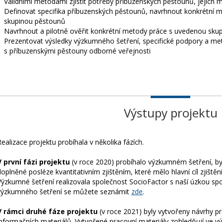
Validními metodami zjistit potřeby příbuzenských pěstounů, jejich mo
Definovat specifika příbuzenských pěstounů, navrhnout konkrétní 
skupinou pěstounů
Navrhnout a pilotně ověřit konkrétní metody práce s uvedenou sku
Prezentovat výsledky výzkumného šetření, specifické podpory a me
s příbuzenskými pěstouny odborné veřejnosti
Výstupy projektu
Realizace projektu probíhala v několika fázích.
V první fázi projektu
(v roce 2020) probíhalo výzkumném šetření, byl
doplněné posléze kvantitativním zjištěním, které mělo hlavní cíl zjištěn
Výzkumné šetření realizovala společnost SocioFactor s naší úzkou sp
výzkumného šetření se můžete seznámit
zde
.
V rámci druhé fáze projektu
(v roce 2021) byly vytvořeny návrhy p
informačních materiálů. Vytvořené pracovní materiály zohledňují ve 