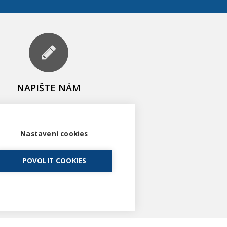
NAPIŠTE NÁM
U Prašné brány 1079/3
110 00 Praha 1
Nastavení cookies
-mail:
Tel: +420 702 026 600
POVOLIT COOKIES