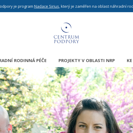
odpory je program
Nadace Sirius
, který je zaměřen na oblast náhradní ro
ADNÍ RODINNÁ PÉČE
PROJEKTY V OBLASTI NRP
KE