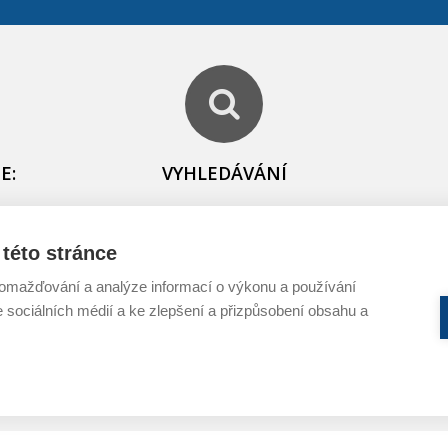
E:
VYHLEDÁVÁNÍ
igi
Hledáte něco konkrétního? Zkuste to
prostřednictvím vyhledávání na
této stránce
stránkách:
í a
E
omažďování a analýze informací o výkonu a používání
k
e sociálních médií a ke zlepšení a přizpůsobení obsahu a
avy ve
u